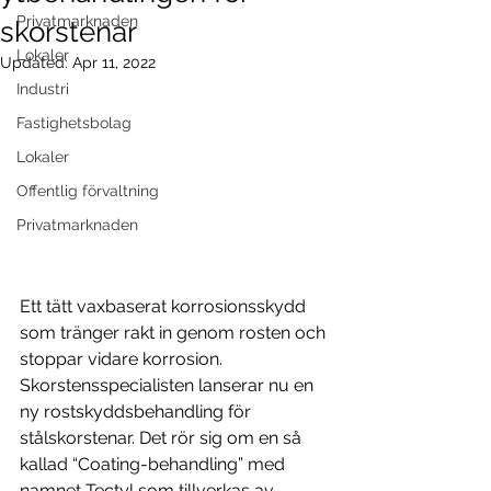
Privatmarknaden
skorstenar
Lokaler
Updated:
Apr 11, 2022
Industri
Fastighetsbolag
Lokaler
Offentlig förvaltning
Privatmarknaden
Ett tätt vaxbaserat korrosionsskydd 
som tränger rakt in genom rosten och 
stoppar vidare korrosion. 
Skorstensspecialisten lanserar nu en 
ny rostskyddsbehandling för 
stålskorstenar. Det rör sig om en så 
kallad “Coating-behandling” med 
namnet Tectyl som tillverkas av 