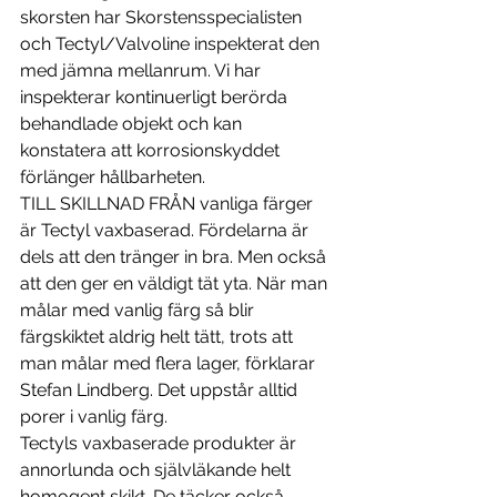
skorsten har Skorstensspecialisten 
och Tectyl/Valvoline inspekterat den 
med jämna mellanrum. Vi har 
inspekterar kontinuerligt berörda 
behandlade objekt och kan 
konstatera att korrosionskyddet 
förlänger hållbarheten.
TILL SKILLNAD FRÅN vanliga färger 
är Tectyl vaxbaserad. Fördelarna är 
dels att den tränger in bra. Men också 
att den ger en väldigt tät yta. När man 
målar med vanlig färg så blir 
färgskiktet aldrig helt tätt, trots att 
man målar med flera lager, förklarar 
Stefan Lindberg. Det uppstår alltid 
porer i vanlig färg. 
Tectyls vaxbaserade produkter är 
annorlunda och självläkande helt 
homogent skikt. De täcker också 