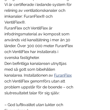
Vi är certifierade i ledande system för 
relining av ventilationskanaler och 
imkanaler: FuranFlex® och 
VentilFlex®.
FuranFlex och VentilFlex är 
infodringsmaterial av komposit som 
används vid kanaltätning i mer än 30 
länder. Över 300 000 meter FuranFlex 
och VentilFlex har installerats i 
svenska fastigheter.
Den befintliga kanalarean utnyttjas 
med så gott som bibehållen 
kanalarea. Installationen av 
FuranFlex
och VentilFlex genomförs utan att 
problem uppstår för de boende – och 
slutresultatet talar för sig själv:
– God luftkvalitet utan lukter och 