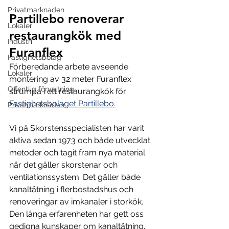
Privatmarknaden
Partillebo renoverar 
Lokaler
restaurangkök med 
Industri
Furanflex
Fastighetsbolag
Förberedande arbete avseende 
Lokaler
montering av 32 meter Furanflex 
Offentlig förvaltning
strumpa i ett restaurangkök för 
Fastighetsbolaget Partillebo.
Privatmarknaden
Vi på Skorstensspecialisten har varit 
aktiva sedan 1973 och både utvecklat 
metoder och tagit fram nya material 
när det gäller skorstenar och 
ventilationssystem. Det gäller både 
kanaltätning i flerbostadshus och 
renoveringar av imkanaler i storkök. 
Den långa erfarenheten har gett oss 
gedigna kunskaper om kanaltätning. 