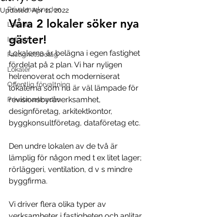
Privatmarknaden
Updated:
Apr 11, 2022
Våra 2 lokaler söker nya 
Lokaler
gäster!
Industri
Lokalerna är belägna i egen fastighet 
Fastighetsbolag
fördelat på 2 plan. Vi har nyligen 
Lokaler
helrenoverat och moderniserat 
Offentlig förvaltning
lokalerna som nu är väl lämpade för 
revisionsbyråverksamhet, 
Privatmarknaden
designföretag, arkitektkontor, 
byggkonsultföretag, dataföretag etc.
Den undre lokalen av de två är 
lämplig för någon med t ex litet lager; 
rörläggeri, ventilation, d v s mindre 
byggfirma.
Vi driver flera olika typer av 
verksamheter i fastigheten och anlitar 